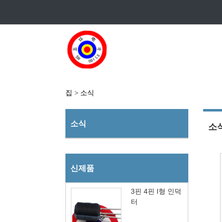
집
>
소식
소식
소
신제품
3핀 4핀 I형 인덕
터