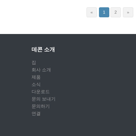
«
1
2
»
데콘 소개
집
회사 소개
제품
소식
다운로드
문의 보내기
문의하기
연결