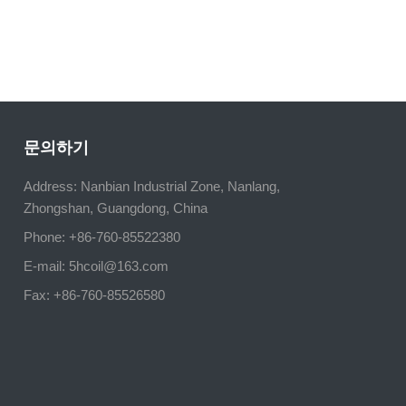
문의하기
Address: Nanbian Industrial Zone, Nanlang,
Zhongshan, Guangdong, China
Phone: +86-760-85522380
E-mail:
5hcoil@163.com
Fax: +86-760-85526580