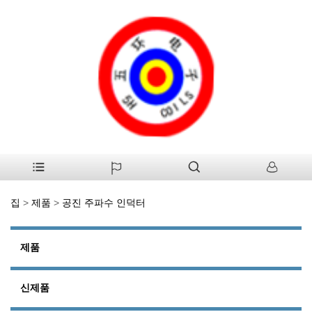
집
>
제품
>
공진 주파수 인덕터
제품
신제품